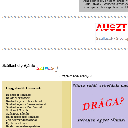
Vendéglátóhely, étterem kereső >
Fürdő-, gyógy-, wellness kereső >
Kalandpark, élménypark kereső >
Szálláshely Ajánló
Figyelmébe ajánljuk...
Leggyakoribb keresések
Budapesti szállások
Balatoni szállások
Szálláshelyek a Tisza-tónál
Szálláshelyek a Velencei-tónál
Szálláshelyek a Fertő-tónál
Szállások Tokajban
Szállások Sárváron
Hajdúszoboszlói szállások
Zalaegerszegi szállások
Gyulai szállások
Bükfürdői szállásajánlatok