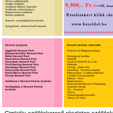
Hévízi szálláshelyek
Szállás Hollókőn
Szállások Miskolc-Tapolcán
Szállások a Hortobágyon
Balatonfüredi szállások
Siófoki szállások
Étterem, vendéglátóhely keresés
Gyógyfürdő, welness fürdő keresés
Nemzeti parkjaink
Kiemelt uticélok, látnivalók
Aggteleki Nemzeti Park
Fedezze fel Magyarországot
Balaton-felvidéki Nemzeti Park
Bükki Nemzeti Park
Esztergomi bazilika
Duna-Dráva Nemzeti Park
Gödöllő
Duna-Ipoly Nemzeti Park
Gyula A Várfürdő és a vár
Fertő-Hanság Nemzeti Park
Halászlé
Hortobágyi Nemzeti Park
Karcag - Zádor Híd
Kiskunsági Nemzeti Park
Keszthely - Festetics kastély
Körös-Maros Nemzeti Park
Kiskunhalas: a csipke története
Őrségi Nemzeti Park
L'Hullier-Coburg-kastély
Miskolc - Avas
Szállások a Nemzeti Parkok területén
Nagyvázsony
Pannonhalmi Bencés Főapátság
Vendéglátás a Nemzeti Parkok
Szatmári síkság
területén
Tác - Gorsium
Tihany
Tokaj-hegyaljai borvidék
Város a tó körül