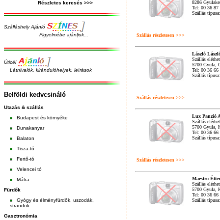
8286 Gyulakes
Részletes keresés >>>
Tel: 00 36 87
Szállás típus
Szálláshely Ajánló
Figyelmébe ajánljuk...
Szállás részletesen >>>
László Lász
Szállás elérhe
Úticél
5700 Gyula, 
Látnivalók, kirándulóhelyek, leírások
Tel: 00 36 66
Szállás típus
Belföldi kedvcsináló
Szállás részletesen >>>
Utazás & szállás
Lux Panzió 
Budapest
és
környéke
Szállás elérhe
5700 Gyula, K
Dunakanyar
Tel: 00 36 66
Szállás típus
Balaton
Tisza-tó
Fertő-tó
Szállás részletesen >>>
Velencei tó
Maestro Étte
Mátra
Szállás elérhe
5700 Gyula, K
Fürdők
Tel: 00 36 66
Gyógy és élményfürdők, uszodák,
Szállás típus
strandok
Gasztronómia