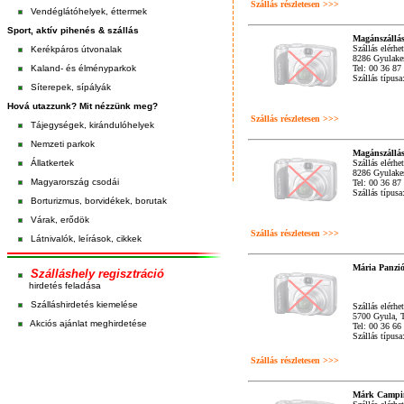
Szállás részletesen >>>
Vendéglátóhelyek, éttermek
Sport, aktív pihenés & szállás
Magánszállás
Szállás elérhe
Kerékpáros útvonalak
8286 Gyulake
Kaland- és élményparkok
Tel: 00 36 87
Szállás típus
Síterepek, sípályák
Hová utazzunk? Mit nézzünk meg?
Szállás részletesen >>>
Tájegységek, kirándulóhelyek
Nemzeti parkok
Magánszállás
Állatkertek
Szállás elérhe
8286 Gyulake
Magyarország csodái
Tel: 00 36 87
Szállás típus
Borturizmus, borvidékek, borutak
Várak, erődök
Szállás részletesen >>>
Látnivalók, leírások, cikkek
Mária Panzi
Szálláshely regisztráció
hirdetés feladása
Szálláshirdetés kiemelése
Szállás elérhe
5700 Gyula, T
Akciós ajánlat meghirdetése
Tel: 00 36 66
Szállás típusa
Szállás részletesen >>>
Márk Campi