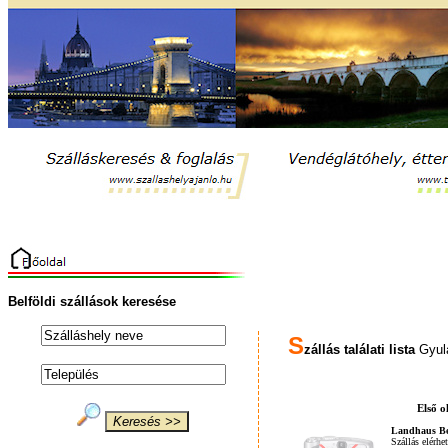
Belföldi szállások keresése
S
zállás találati lista
Gyula
Első o
Landhaus Be
Szállás elérhe