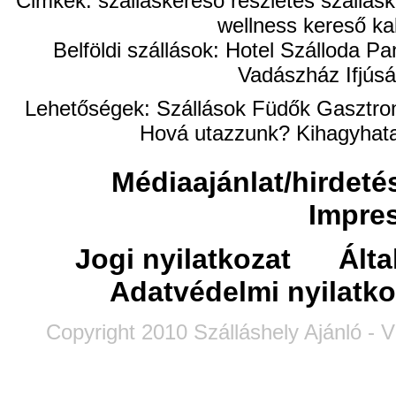
Cimkék: szálláskereső részletes szállásk
wellness kereső ka
Belföldi szállások: Hotel Szálloda
Vadászház Ifjúsá
Lehetőségek:
Szállások
Füdők
Gasztro
Hová utazzunk?
Kihagyhata
Médiaajánlat/hirdeté
Impre
Jogi nyilatkozat
Álta
Adatvédelmi nyilatko
Copyright 2010 Szálláshely Ajánló - V