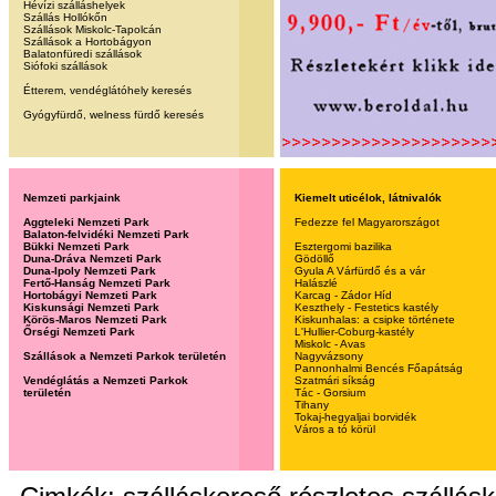
Hévízi szálláshelyek
Szállás Hollókőn
Szállások Miskolc-Tapolcán
Szállások a Hortobágyon
Balatonfüredi szállások
Siófoki szállások
Étterem, vendéglátóhely keresés
Gyógyfürdő, welness fürdő keresés
Nemzeti parkjaink
Kiemelt uticélok, látnivalók
Aggteleki Nemzeti Park
Fedezze fel Magyarországot
Balaton-felvidéki Nemzeti Park
Bükki Nemzeti Park
Esztergomi bazilika
Duna-Dráva Nemzeti Park
Gödöllő
Duna-Ipoly Nemzeti Park
Gyula A Várfürdő és a vár
Fertő-Hanság Nemzeti Park
Halászlé
Hortobágyi Nemzeti Park
Karcag - Zádor Híd
Kiskunsági Nemzeti Park
Keszthely - Festetics kastély
Körös-Maros Nemzeti Park
Kiskunhalas: a csipke története
Őrségi Nemzeti Park
L'Hullier-Coburg-kastély
Miskolc - Avas
Szállások a Nemzeti Parkok területén
Nagyvázsony
Pannonhalmi Bencés Főapátság
Vendéglátás a Nemzeti Parkok
Szatmári síkság
területén
Tác - Gorsium
Tihany
Tokaj-hegyaljai borvidék
Város a tó körül