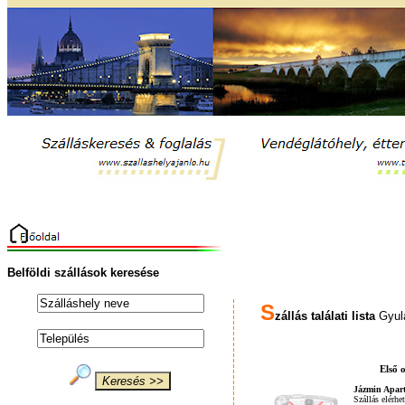
Belföldi szállások keresése
S
zállás találati lista
Gyula
Első 
Jázmin Apar
Szállás elérhe