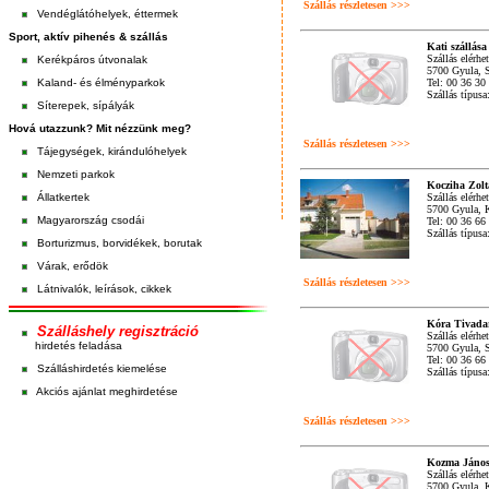
Szállás részletesen >>>
Vendéglátóhelyek, éttermek
Sport, aktív pihenés & szállás
Kati szállása
Szállás elérhe
Kerékpáros útvonalak
5700 Gyula, S
Kaland- és élményparkok
Tel: 00 36 30
Szállás típus
Síterepek, sípályák
Hová utazzunk? Mit nézzünk meg?
Szállás részletesen >>>
Tájegységek, kirándulóhelyek
Nemzeti parkok
Kocziha Zol
Állatkertek
Szállás elérhe
5700 Gyula, K
Magyarország csodái
Tel: 00 36 66
Szállás típus
Borturizmus, borvidékek, borutak
Várak, erődök
Szállás részletesen >>>
Látnivalók, leírások, cikkek
Kóra Tivada
Szálláshely regisztráció
Szállás elérhe
hirdetés feladása
5700 Gyula, S
Tel: 00 36 66
Szálláshirdetés kiemelése
Szállás típus
Akciós ajánlat meghirdetése
Szállás részletesen >>>
Kozma Jáno
Szállás elérhe
5700 Gyula, K