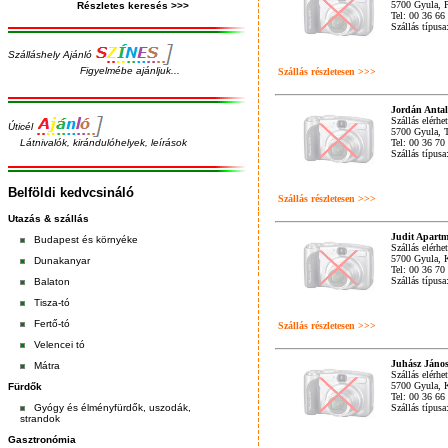
5700 Gyula, Pa
Részletes keresés >>>
Tel: 00 36 66
Szállás típus
Szálláshely Ajánló
Figyelmébe ajánljuk...
Szállás részletesen >>>
Jordán Anta
Szállás elérhe
Úticél
5700 Gyula, T
Látnivalók, kirándulóhelyek, leírások
Tel: 00 36 70
Szállás típus
Belföldi kedvcsináló
Szállás részletesen >>>
Utazás & szállás
Judit Apart
Budapest
és
környéke
Szállás elérhe
5700 Gyula, K
Dunakanyar
Tel: 00 36 70
Szállás típus
Balaton
Tisza-tó
Fertő-tó
Szállás részletesen >>>
Velencei tó
Juhász Jáno
Mátra
Szállás elérhe
5700 Gyula, K
Fürdők
Tel: 00 36 66
Gyógy és élményfürdők, uszodák,
Szállás típus
strandok
Gasztronómia