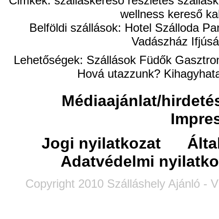
Cimkék: szálláskereső részletes szállásk
wellness kereső ka
Belföldi szállások: Hotel Szálloda
Vadászház Ifjúsá
Lehetőségek:
Szállások
Füdők
Gasztro
Hová utazzunk?
Kihagyhata
Médiaajánlat/hirdeté
Impre
Jogi nyilatkozat
Álta
Adatvédelmi nyilatko
Copyright 2010 Szálláshely Ajánló - V