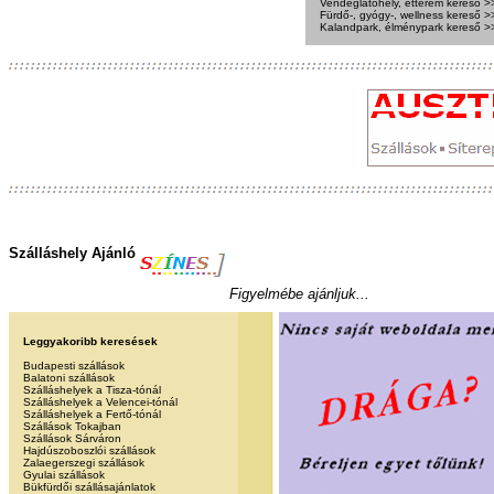
Vendéglátóhely, étterem kereső >
Fürdő-, gyógy-, wellness kereső >
Kalandpark, élménypark kereső >
Szálláshely Ajánló
Figyelmébe ajánljuk...
Leggyakoribb keresések
Budapesti szállások
Balatoni szállások
Szálláshelyek a Tisza-tónál
Szálláshelyek a Velencei-tónál
Szálláshelyek a Fertő-tónál
Szállások Tokajban
Szállások Sárváron
Hajdúszoboszlói szállások
Zalaegerszegi szállások
Gyulai szállások
Bükfürdői szállásajánlatok