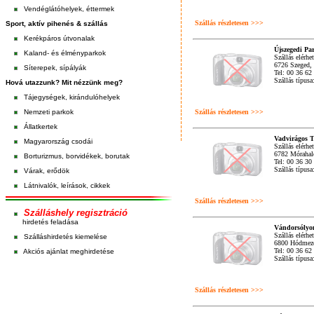
Vendéglátóhelyek, éttermek
Szállás részletesen >>>
Sport, aktív pihenés & szállás
Kerékpáros útvonalak
Újszegedi Pa
Kaland- és élményparkok
Szállás elérhe
6726 Szeged,
Síterepek, sípályák
Tel: 00 36 62
Szállás típus
Hová utazzunk? Mit nézzünk meg?
Tájegységek, kirándulóhelyek
Nemzeti parkok
Szállás részletesen >>>
Állatkertek
Vadvirágos 
Magyarország csodái
Szállás elérhe
6782 Mórahalo
Borturizmus, borvidékek, borutak
Tel: 00 36 30
Szállás típus
Várak, erődök
Látnivalók, leírások, cikkek
Szállás részletesen >>>
Szálláshely regisztráció
hirdetés feladása
Vándorsólyo
Szállás elérhe
Szálláshirdetés kiemelése
6800 Hódmező
Tel: 00 36 62
Akciós ajánlat meghirdetése
Szállás típusa
Szállás részletesen >>>