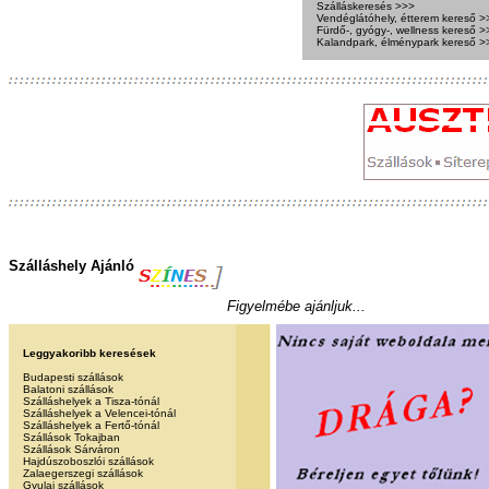
Szálláskeresés >>>
Vendéglátóhely, étterem kereső >
Fürdő-, gyógy-, wellness kereső >
Kalandpark, élménypark kereső >
Szálláshely Ajánló
Figyelmébe ajánljuk...
Leggyakoribb keresések
Budapesti szállások
Balatoni szállások
Szálláshelyek a Tisza-tónál
Szálláshelyek a Velencei-tónál
Szálláshelyek a Fertő-tónál
Szállások Tokajban
Szállások Sárváron
Hajdúszoboszlói szállások
Zalaegerszegi szállások
Gyulai szállások