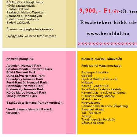
Bükfürdői szállásajánlatok
Hévízi szálláshelyek
Szállás Hollókőn
Szállások Miskolc-Tapolcán
Szállások a Hortobágyon
Balatonfüredi szállások
Siófoki szállások
Étterem, vendéglátóhely keresés
Gyógyfürdő, welness fürdő keresés
Nemzeti parkjaink
Kiemelt uticélok, látnivalók
Aggteleki Nemzeti Park
Fedezze fel Magyarországot
Balaton-felvidéki Nemzeti Park
Bükki Nemzeti Park
Esztergomi bazilika
Duna-Dráva Nemzeti Park
Gödöllő
Duna-Ipoly Nemzeti Park
Gyula A Várfürdő és a vár
Fertő-Hanság Nemzeti Park
Halászlé
Hortobágyi Nemzeti Park
Karcag - Zádor Híd
Kiskunsági Nemzeti Park
Keszthely - Festetics kastély
Körös-Maros Nemzeti Park
Kiskunhalas: a csipke története
Őrségi Nemzeti Park
L'Hullier-Coburg-kastély
Miskolc - Avas
Szállások a Nemzeti Parkok területén
Nagyvázsony
Pannonhalmi Bencés Főapátság
Vendéglátás a Nemzeti Parkok
Szatmári síkság
területén
Tác - Gorsium
Tihany
Tokaj-hegyaljai borvidék
Város a tó körül