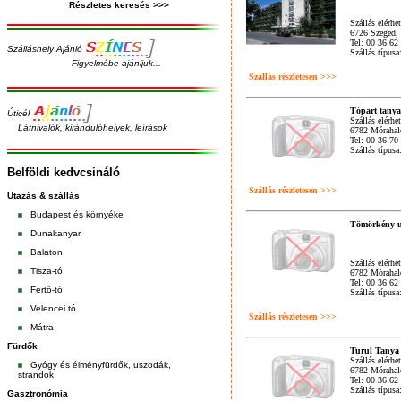
Részletes keresés >>>
Szállás elérhe
6726 Szeged, 
Tel: 00 36 62
Szálláshely Ajánló
Szállás típusa
Figyelmébe ajánljuk...
Szállás részletesen >>>
Tópart tanya
Úticél
Szállás elérhe
Látnivalók, kirándulóhelyek, leírások
6782 Mórahalo
Tel: 00 36 70
Szállás típus
Belföldi kedvcsináló
Szállás részletesen >>>
Utazás & szállás
Budapest
és
környéke
Tömörkény u
Dunakanyar
Balaton
Szállás elérhe
Tisza-tó
6782 Mórahal
Tel: 00 36 62
Fertő-tó
Szállás típus
Velencei tó
Szállás részletesen >>>
Mátra
Fürdők
Turul Tanya
Szállás elérhe
Gyógy és élményfürdők, uszodák,
6782 Mórahalo
strandok
Tel: 00 36 62
Szállás típus
Gasztronómia