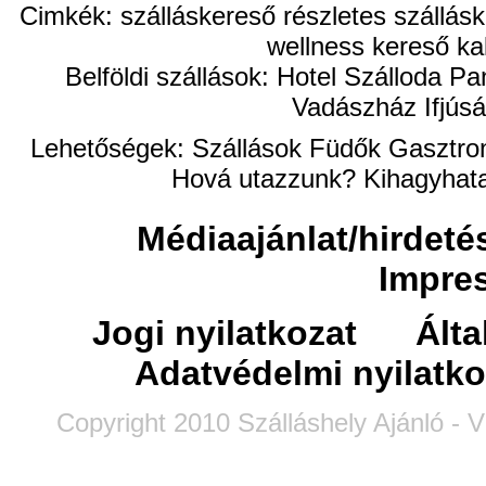
Cimkék: szálláskereső részletes szállásk
wellness kereső ka
Belföldi szállások: Hotel Szálloda
Vadászház Ifjúsá
Lehetőségek:
Szállások
Füdők
Gasztro
Hová utazzunk?
Kihagyhata
Médiaajánlat/hirdeté
Impre
Jogi nyilatkozat
Álta
Adatvédelmi nyilatko
Copyright 2010 Szálláshely Ajánló - V