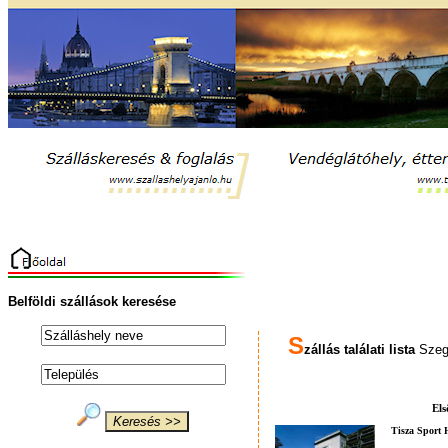
Belföldi szállások keresése
S
zállás találati lista
Szege
Els
Tisza Sport 