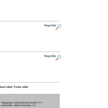
kező oldal
|
Utolsó oldal
Tájegység, kirándulóhely kereső >>>
Látnivalók, cikkek keresése >>>