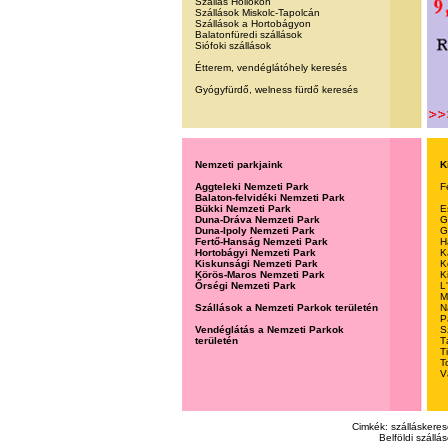
Szállás Hollókőn
Szállások Miskolc-Tapolcán
Szállások a Hortobágyon
Balatonfüredi szállások
Siófoki szállások
Étterem, vendéglátóhely keresés
Gyógyfürdő, welness fürdő keresés
Nemzeti parkjaink
K
Aggteleki Nemzeti Park
F
Balaton-felvidéki Nemzeti Park
Bükki Nemzeti Park
E
Duna-Dráva Nemzeti Park
G
Duna-Ipoly Nemzeti Park
G
Fertő-Hanság Nemzeti Park
H
Hortobágyi Nemzeti Park
K
Kiskunsági Nemzeti Park
K
Körös-Maros Nemzeti Park
K
Őrségi Nemzeti Park
L
M
Szállások a Nemzeti Parkok területén
N
P
Vendéglátás a Nemzeti Parkok
S
területén
T
T
T
V
Cimkék: szálláskeres
Belföldi száll