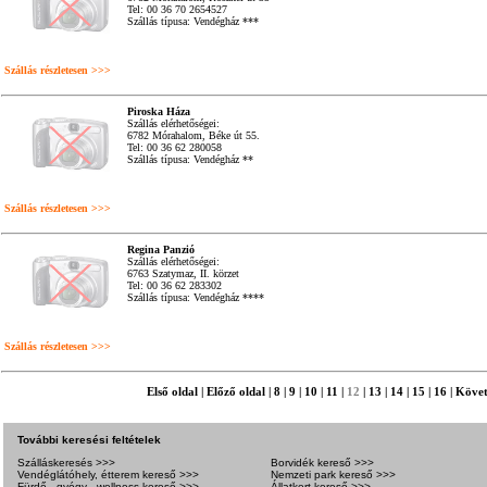
Tel: 00 36 70 2654527
Szállás típusa: Vendégház ***
Szállás részletesen >>>
Piroska Háza
Szállás elérhetőségei:
6782 Mórahalom, Béke út 55.
Tel: 00 36 62 280058
Szállás típusa: Vendégház **
Szállás részletesen >>>
Regina Panzió
Szállás elérhetőségei:
6763 Szatymaz, II. körzet
Tel: 00 36 62 283302
Szállás típusa: Vendégház ****
Szállás részletesen >>>
Első oldal
|
Előző oldal
|
8
|
9
|
10
|
11
|
12
|
13
|
14
|
15
|
16
|
Követ
További keresési feltételek
Szálláskeresés >>>
Borvidék kereső >>>
Vendéglátóhely, étterem kereső >>>
Nemzeti park kereső >>>
Fürdő-, gyógy-, wellness kereső >>>
Állatkert kereső >>>