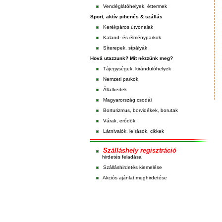
Vendéglátóhelyek, éttermek
Sport, aktív pihenés & szállás
Kerékpáros útvonalak
Kaland- és élményparkok
Síterepek, sípályák
Hová utazzunk? Mit nézzünk meg?
Tájegységek, kirándulóhelyek
Nemzeti parkok
Állatkertek
Magyarország csodái
Borturizmus, borvidékek, borutak
Várak, erődök
Látnivalók, leírások, cikkek
Szálláshely regisztráció
hirdetés feladása
Szálláshirdetés kiemelése
Akciós ajánlat meghirdetése