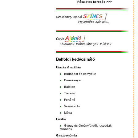
Részletes keresés >>>
Szálláshely Ajánló
Figyelmébe ajánljuk...
Úticél
Látnivalók, kirándulóhelyek, leírások
Belföldi kedvcsináló
Utazás & szállás
Budapest
és
környéke
Dunakanyar
Balaton
Tisza-tó
Fertő-tó
Velencei tó
Mátra
Fürdők
Gyógy és élményfürdők, uszodák,
strandok
Gasztronómia