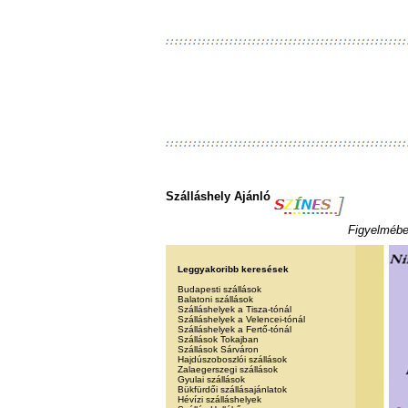
Szálláshely Ajánló
Figyelmébe 
Leggyakoribb keresések
Budapesti szállások
Balatoni szállások
Szálláshelyek a Tisza-tónál
Szálláshelyek a Velencei-tónál
Szálláshelyek a Fertő-tónál
Szállások Tokajban
Szállások Sárváron
Hajdúszoboszlói szállások
Zalaegerszegi szállások
Gyulai szállások
Bükfürdői szállásajánlatok
Hévízi szálláshelyek