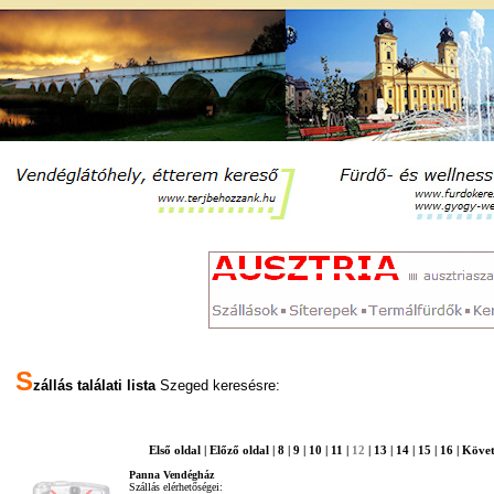
S
zállás találati lista
Szeged keresésre:
Első oldal
|
Előző oldal
|
8
|
9
|
10
|
11
|
12
|
13
|
14
|
15
|
16
|
Követ
Panna Vendégház
Szállás elérhetőségei: