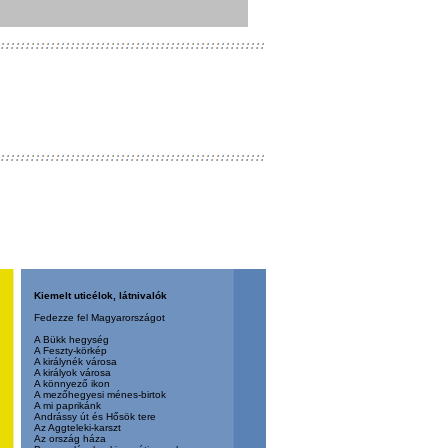
Kiemelt uticélok, látnivalók
Fedezze fel Magyarországot
A Bükk hegység
A Feszty-körkép
A királynék városa
A királyok városa
A könnyező ikon
A mezőhegyesi ménes-birtok
A mi paprikánk
Andrássy út és Hősök tere
Az Aggteleki-karszt
Az ország háza