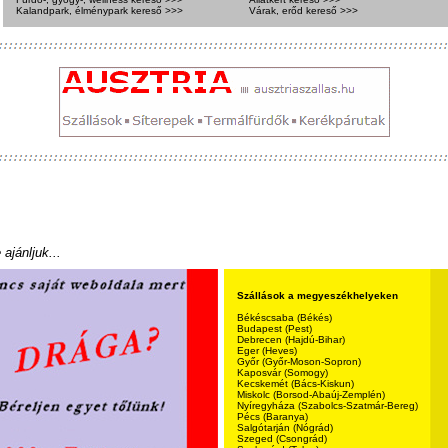
Kalandpark, élménypark kereső >>>
Várak, erőd kereső >>>
ajánljuk...
Szállások a megyeszékhelyeken
Békéscsaba (Békés)
Budapest (Pest)
Debrecen (Hajdú-Bihar)
Eger (Heves)
Győr (Győr-Moson-Sopron)
Kaposvár (Somogy)
Kecskemét (Bács-Kiskun)
Miskolc (Borsod-Abaúj-Zemplén)
Nyíregyháza (Szabolcs-Szatmár-Bereg)
Pécs (Baranya)
Salgótarján (Nógrád)
Szeged (Csongrád)