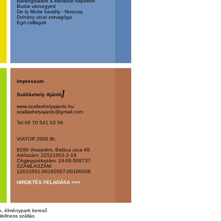
Barangolások a kisvasúti napokon
Budai várnegyed
De la Motte kastély - Noszvaj
Dohány utcai zsinagóga
Egri csillagok
Impressum
]
Szálláshely Ajánló
www.szallashelyajanlo.hu
szallashelyajanlo@gmail.com
Tel 06 70 541 03 56
VIATOR 2000 Bt.
8200 Veszprém, Baláca utca 49.
Adószám: 22521002-2-19
Cégjegyzékszám: 19-06-508737
SZÁMLASZÁM:
12010501-00160567-00100008
HIRDETÉS FELADÁSA >>>
rk, élménypark kereső
ellness szállás