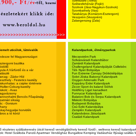
Szekszárd (Tolna)
Székesfehérvár (Fejér)
Szolnok (Jász-Nagykun-Szolnok)
Szombathely (Vas)
Tatabánya (Komárom-Esztergom)
Veszprém (Veszprém)
Zalaegerszeg (Zala)
iemelt uticélok, látnivalók
Kalandparkok, élményparkok
edezze fel Magyarországot
Mecsextrém Park
Szilvásváradi Kalandtábor
sztergomi bazilika
Zamárdi Kalandpark
ödöllő
Challengeland Kalandpályák Csillebérc
yula A Várfürdő és a vár
Téli- Nyári Bobpálya
alászlé
Fun Extreme Canopy Drótkötélpálya
arcag - Zádor Híd
Sobri Jóska Bakonyi Kalandpark
eszthely - Festetics kastély
Oxygen Adrenalin Park
iskunhalas: a csipke története
Koppány Erdei Kalandpark
'Hullier-Coburg-kastély
Ziccer Sport és kaland Siófok
iskolc - Avas
Holdfény Liget kanadkert
agyvázsony
Funnycar Kalandpark
annonhalmi Bencés Főapátság
Balatoni Bob és Serpa Kalandpark
zatmári síkság
Miskolci Bobpálya
ác - Gorsium
Budapesti Bobpálya
ihany
Csú-Sziki Kalandpálya
okaj-hegyaljai borvidék
Zemplén Kalandpark
áros a tó körül
Kalandváros Játszópark
Családi Kalandpark
ő részletes szálláskeresés úticél kereső vendéglátóhely kereső fürdő-, wellness kereső kalandpa
ások: Hotel Szálloda Panzió Apartman Vendégház Bungallow Kemping Vadászház Ifjúsági szállás W