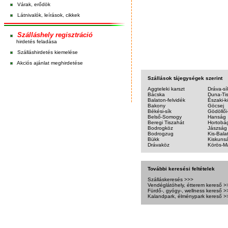
Várak, erődök
Látnivalók, leírások, cikkek
Szálláshely regisztráció
hirdetés feladása
Szálláshirdetés kiemelése
Akciós ajánlat meghirdetése
Szállások tájegységek szerint
Aggteleki karszt
Dráva-sí
Bácska
Duna-Ti
Balaton-felvidék
Északi-
Bakony
Göcsej
Békési-sík
Gödöllő
Belső-Somogy
Hanság
Beregi Tiszahát
Hortobá
Bodrogköz
Jászság
Bodrogzug
Kis-Bala
Bükk
Kiskuns
Drávaköz
Körös-Ma
További keresési feltételek
Szálláskeresés >>>
Vendéglátóhely, étterem kereső >
Fürdő-, gyógy-, wellness kereső >
Kalandpark, élménypark kereső >