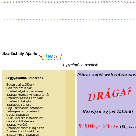
Szálláshely Ajánló
Figyelmébe ajánljuk...
Leggyakoribb keresések
Budapesti szállások
Balatoni szállások
Szálláshelyek a Tisza-tónál
Szálláshelyek a Velencei-tónál
Szálláshelyek a Fertő-tónál
Szállások Tokajban
Szállások Sárváron
Hajdúszoboszlói szállások
Zalaegerszegi szállások
Gyulai szállások
Bükfürdői szállásajánlatok
Hévízi szálláshelyek
Szállás Hollókőn
Szállások Miskolc-Tapolcán
Szállások a Hortobágyon
Balatonfüredi szállások