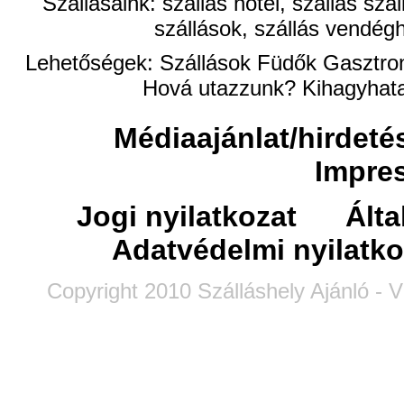
Szállásaink: szállás hotel, szállás szá
szállások, szállás vendégh
Lehetőségek:
Szállások
Füdők
Gasztro
Hová utazzunk?
Kihagyhata
Médiaajánlat/hirdeté
Impre
Jogi nyilatkozat
Álta
Adatvédelmi nyilatko
Copyright 2010 Szálláshely Ajánló - V