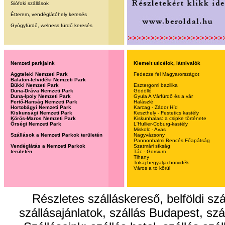
Siófoki szállások
Étterem, vendéglátóhely keresés
Gyógyfürdő, welness fürdő keresés
Nemzeti parkjaink
Kiemelt uticélok, látnivalók
Aggteleki Nemzeti Park
Fedezze fel Magyarországot
Balaton-felvidéki Nemzeti Park
Bükki Nemzeti Park
Esztergomi bazilika
Duna-Dráva Nemzeti Park
Gödöllő
Duna-Ipoly Nemzeti Park
Gyula A Várfürdő és a vár
Fertő-Hanság Nemzeti Park
Halászlé
Hortobágyi Nemzeti Park
Karcag - Zádor Híd
Kiskunsági Nemzeti Park
Keszthely - Festetics kastély
Körös-Maros Nemzeti Park
Kiskunhalas: a csipke története
Őrségi Nemzeti Park
L'Hullier-Coburg-kastély
Miskolc - Avas
Szállások a Nemzeti Parkok területén
Nagyvázsony
Pannonhalmi Bencés Főapátság
Vendéglátás a Nemzeti Parkok
Szatmári síkság
területén
Tác - Gorsium
Tihany
Tokaj-hegyaljai borvidék
Város a tó körül
Részletes szálláskereső, belföldi sz
szállásajánlatok, szállás Budapest, szál