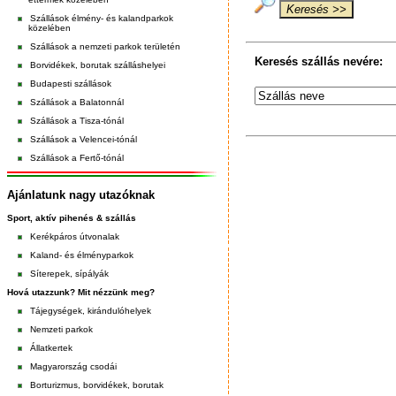
Szállások élmény- és kalandparkok
közelében
Szállások a nemzeti parkok területén
Keresés szállás nevére:
Borvidékek, borutak szálláshelyei
Budapesti szállások
Szállások a Balatonnál
Szállások a Tisza-tónál
Szállások a Velencei-tónál
Szállások a Fertő-tónál
Ajánlatunk nagy utazóknak
Sport, aktív pihenés & szállás
Kerékpáros útvonalak
Kaland- és élményparkok
Síterepek, sípályák
Hová utazzunk? Mit nézzünk meg?
Tájegységek, kirándulóhelyek
Nemzeti parkok
Állatkertek
Magyarország csodái
Borturizmus, borvidékek, borutak