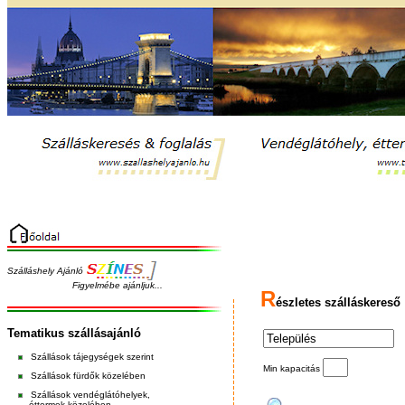
Szálláshely Ajánló
Figyelmébe ajánljuk...
R
észletes szálláskereső
Tematikus szállásajánló
Szállások tájegységek szerint
Min kapacitás
Szállások fürdők közelében
Szállások vendéglátóhelyek,
éttermek közelében