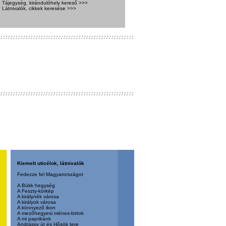
Tájegység, kirándulóhely kereső >>>
Látnivalók, cikkek keresése >>>
Kiemelt uticélok, látnivalók
Fedezze fel Magyarországot
A Bükk hegység
A Feszty-körkép
A királynék városa
A királyok városa
A könnyező ikon
A mezőhegyesi ménes-birtok
A mi paprikánk
Andrássy út és Hősök tere