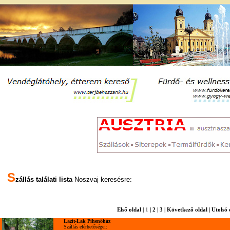
S
zállás találati lista
Noszvaj keresésre:
Első oldal
|
1
|
2
|
3
|
Következő oldal
|
Utolsó 
Lazít-Lak Pihenőház
Szállás elérhetőségei: