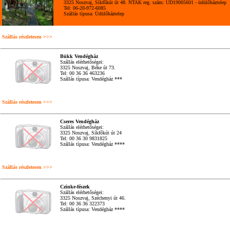
3325 Noszvaj, Síkfőkút út 48. NTAK reg. szám: UD19005601 - üdülőháztelep
Tel: 06-20-972-6085
Szállás típusa: Üdülőháztelep
Szállás részletesen >>>
Bükk Vendégház
Szállás elérhetőségei:
3325 Noszvaj, Béke út 73.
Tel: 00 36 36 463236
Szállás típusa: Vendégház ***
Szállás részletesen >>>
Cseres Vendégház
Szállás elérhetőségei:
3325 Noszvaj, Síkfőkút út 24
Tel: 00 36 30 9831825
Szállás típusa: Vendégház ****
Szállás részletesen >>>
Czinke-fészek
Szállás elérhetőségei:
3325 Noszvaj, Széchenyi út 46.
Tel: 00 36 36 322373
Szállás típusa: Vendégház ****