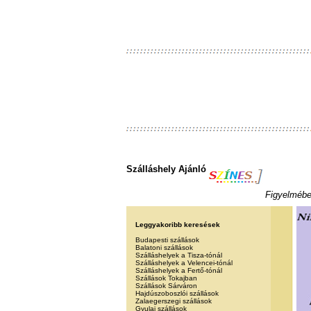
Szálláshely Ajánló
Figyelmébe 
Leggyakoribb keresések
Budapesti szállások
Balatoni szállások
Szálláshelyek a Tisza-tónál
Szálláshelyek a Velencei-tónál
Szálláshelyek a Fertő-tónál
Szállások Tokajban
Szállások Sárváron
Hajdúszoboszlói szállások
Zalaegerszegi szállások
Gyulai szállások