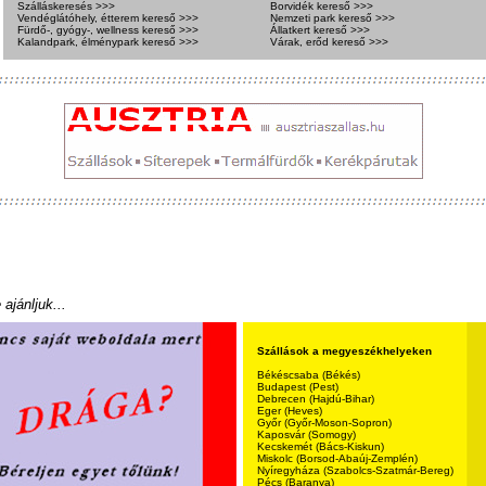
Szálláskeresés >>>
Borvidék kereső >>>
Vendéglátóhely, étterem kereső >>>
Nemzeti park kereső >>>
Fürdő-, gyógy-, wellness kereső >>>
Állatkert kereső >>>
Kalandpark, élménypark kereső >>>
Várak, erőd kereső >>>
ajánljuk...
Szállások a megyeszékhelyeken
Békéscsaba (Békés)
Budapest (Pest)
Debrecen (Hajdú-Bihar)
Eger (Heves)
Győr (Győr-Moson-Sopron)
Kaposvár (Somogy)
Kecskemét (Bács-Kiskun)
Miskolc (Borsod-Abaúj-Zemplén)
Nyíregyháza (Szabolcs-Szatmár-Bereg)
Pécs (Baranya)