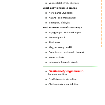
Vendéglátóhelyek, éttermek
Sport, aktív pihenés & szállás
Kerékpáros útvonalak
Kaland- és élményparkok
Síterepek, sípályák
Hová utazzunk? Mit nézzünk meg?
Tájegységek, kirándulóhelyek
Nemzeti parkok
Állatkertek
Magyarország csodái
Borturizmus, borvidékek, borutak
Várak, erődök
Látnivalók, leírások, cikkek
Szálláshely regisztráció
hirdetés feladása
Szálláshirdetés kiemelése
Akciós ajánlat meghirdetése