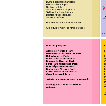
Bükfürdői szállásajánlatok
Hévízi szálláshelyek
Szállás Hollókőn
Szállások Miskolc-Tapolcán
Szállások a Hortobágyon
Balatonfüredi szállások
Siófoki szállások
Étterem, vendéglátóhely keresés
Gyógyfürdő, welness fürdő keresés
Nemzeti parkjaink
K
Aggteleki Nemzeti Park
F
Balaton-felvidéki Nemzeti Park
Bükki Nemzeti Park
E
Duna-Dráva Nemzeti Park
G
Duna-Ipoly Nemzeti Park
G
Fertő-Hanság Nemzeti Park
H
Hortobágyi Nemzeti Park
K
Kiskunsági Nemzeti Park
K
Körös-Maros Nemzeti Park
K
Őrségi Nemzeti Park
L
M
Szállások a Nemzeti Parkok területén
N
P
Vendéglátás a Nemzeti Parkok
S
területén
T
T
T
V