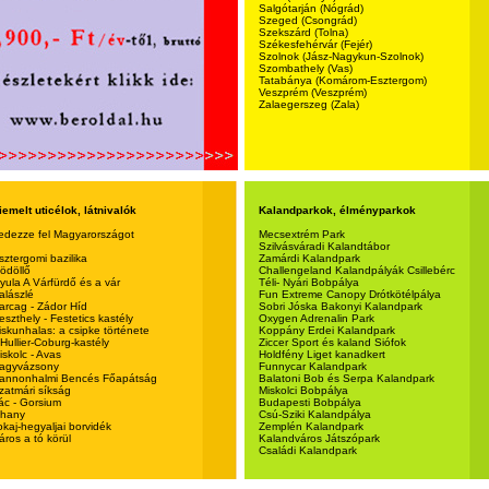
Salgótarján (Nógrád)
Szeged (Csongrád)
Szekszárd (Tolna)
Székesfehérvár (Fejér)
Szolnok (Jász-Nagykun-Szolnok)
Szombathely (Vas)
Tatabánya (Komárom-Esztergom)
Veszprém (Veszprém)
Zalaegerszeg (Zala)
iemelt uticélok, látnivalók
Kalandparkok, élményparkok
edezze fel Magyarországot
Mecsextrém Park
Szilvásváradi Kalandtábor
sztergomi bazilika
Zamárdi Kalandpark
ödöllő
Challengeland Kalandpályák Csillebérc
yula A Várfürdő és a vár
Téli- Nyári Bobpálya
alászlé
Fun Extreme Canopy Drótkötélpálya
arcag - Zádor Híd
Sobri Jóska Bakonyi Kalandpark
eszthely - Festetics kastély
Oxygen Adrenalin Park
iskunhalas: a csipke története
Koppány Erdei Kalandpark
'Hullier-Coburg-kastély
Ziccer Sport és kaland Siófok
iskolc - Avas
Holdfény Liget kanadkert
agyvázsony
Funnycar Kalandpark
annonhalmi Bencés Főapátság
Balatoni Bob és Serpa Kalandpark
zatmári síkság
Miskolci Bobpálya
ác - Gorsium
Budapesti Bobpálya
ihany
Csú-Sziki Kalandpálya
okaj-hegyaljai borvidék
Zemplén Kalandpark
áros a tó körül
Kalandváros Játszópark
Családi Kalandpark