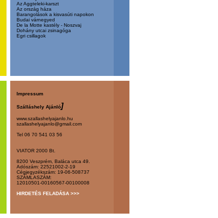
Az Aggteleki-karszt
Az ország háza
Barangolások a kisvasúti napokon
Budai várnegyed
De la Motte kastély - Noszvaj
Dohány utcai zsinagóga
Egri csillagok
Impressum
]
Szálláshely Ajánló
www.szallashelyajanlo.hu
szallashelyajanlo@gmail.com
Tel 06 70 541 03 56
VIATOR 2000 Bt.
8200 Veszprém, Baláca utca 49.
Adószám: 22521002-2-19
Cégjegyzékszám: 19-06-508737
SZÁMLASZÁM:
12010501-00160567-00100008
HIRDETÉS FELADÁSA >>>