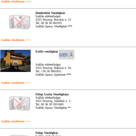
Szállás részletesen >>>
Domboldal Vendégház
Szállás elérhetőségei:
3325 Noszvaj, Bocskai u. 13
Tel: 00 36 36 463191
Szállás típusa: Vendégház ***
Szállás részletesen >>>
Erdős vendégház
Szállás elérhetőségei:
3325 Noszvaj, Rákóczi u. 63.
Tel: +36 30 9061815
Szállás típusa: Apartman ***
Szállás részletesen >>>
Fülep Gyula Vendégháza
Szállás elérhetőségei:
3325 Noszvaj, Síkfőkút u. 3.
Tel: 00 36 30 2051669
Szállás típusa: Vendégház **
Szállás részletesen >>>
Fülep Vendégház