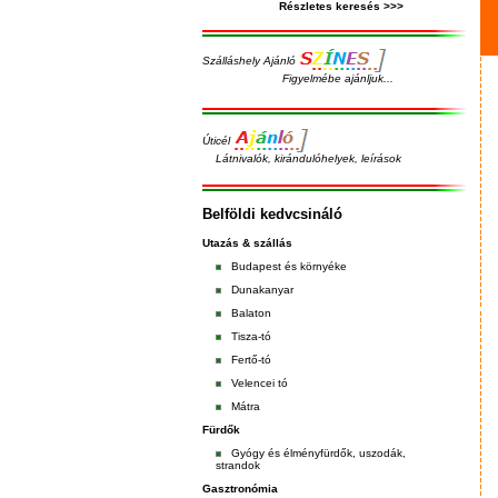
Részletes keresés >>>
Szálláshely Ajánló
Figyelmébe ajánljuk...
Úticél
Látnivalók, kirándulóhelyek, leírások
Belföldi kedvcsináló
Utazás & szállás
Budapest
és
környéke
Dunakanyar
Balaton
Tisza-tó
Fertő-tó
Velencei tó
Mátra
Fürdők
Gyógy és élményfürdők, uszodák,
strandok
Gasztronómia