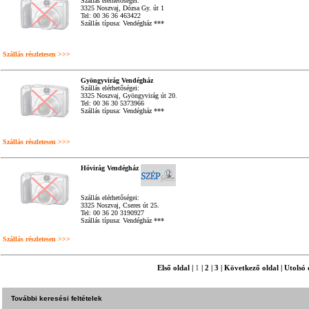
Szállás elérhetőségei:
3325 Noszvaj, Dózsa Gy. út 1
Tel: 00 36 36 463422
Szállás típusa: Vendégház ***
Szállás részletesen >>>
Gyöngyvirág Vendégház
Szállás elérhetőségei:
3325 Noszvaj, Gyöngyvirág út 20.
Tel: 00 36 30 5373966
Szállás típusa: Vendégház ***
Szállás részletesen >>>
Hóvirág Vendégház
Szállás elérhetőségei:
3325 Noszvaj, Cseres út 25.
Tel: 00 36 20 3190927
Szállás típusa: Vendégház ***
Szállás részletesen >>>
Első oldal
|
1
|
2
|
3
|
Következő oldal
|
Utolsó 
További keresési feltételek