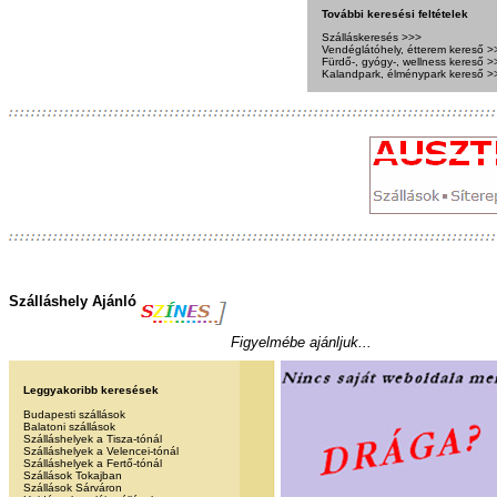
További keresési feltételek
Szálláskeresés >>>
Vendéglátóhely, étterem kereső >
Fürdő-, gyógy-, wellness kereső >
Kalandpark, élménypark kereső >
Szálláshely Ajánló
Figyelmébe ajánljuk...
Leggyakoribb keresések
Budapesti szállások
Balatoni szállások
Szálláshelyek a Tisza-tónál
Szálláshelyek a Velencei-tónál
Szálláshelyek a Fertő-tónál
Szállások Tokajban
Szállások Sárváron