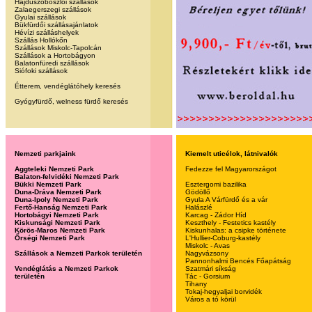
Hajdúszoboszlói szállások
Zalaegerszegi szállások
Gyulai szállások
Bükfürdői szállásajánlatok
Hévízi szálláshelyek
Szállás Hollókőn
Szállások Miskolc-Tapolcán
Szállások a Hortobágyon
Balatonfüredi szállások
Siófoki szállások
Étterem, vendéglátóhely keresés
Gyógyfürdő, welness fürdő keresés
Nemzeti parkjaink
Kiemelt uticélok, látnivalók
Aggteleki Nemzeti Park
Fedezze fel Magyarországot
Balaton-felvidéki Nemzeti Park
Bükki Nemzeti Park
Esztergomi bazilika
Duna-Dráva Nemzeti Park
Gödöllő
Duna-Ipoly Nemzeti Park
Gyula A Várfürdő és a vár
Fertő-Hanság Nemzeti Park
Halászlé
Hortobágyi Nemzeti Park
Karcag - Zádor Híd
Kiskunsági Nemzeti Park
Keszthely - Festetics kastély
Körös-Maros Nemzeti Park
Kiskunhalas: a csipke története
Őrségi Nemzeti Park
L'Hullier-Coburg-kastély
Miskolc - Avas
Szállások a Nemzeti Parkok területén
Nagyvázsony
Pannonhalmi Bencés Főapátság
Vendéglátás a Nemzeti Parkok
Szatmári síkság
területén
Tác - Gorsium
Tihany
Tokaj-hegyaljai borvidék
Város a tó körül