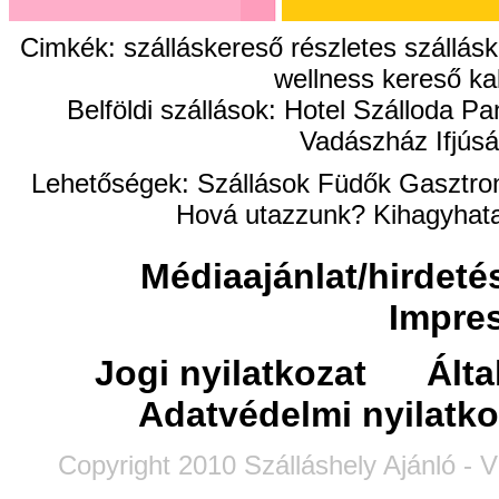
Cimkék: szálláskereső részletes szállásk
wellness kereső ka
Belföldi szállások: Hotel Szálloda
Vadászház Ifjúsá
Lehetőségek:
Szállások
Füdők
Gasztro
Hová utazzunk?
Kihagyhata
Médiaajánlat/hirdeté
Impre
Jogi nyilatkozat
Álta
Adatvédelmi nyilatko
Copyright 2010 Szálláshely Ajánló - V