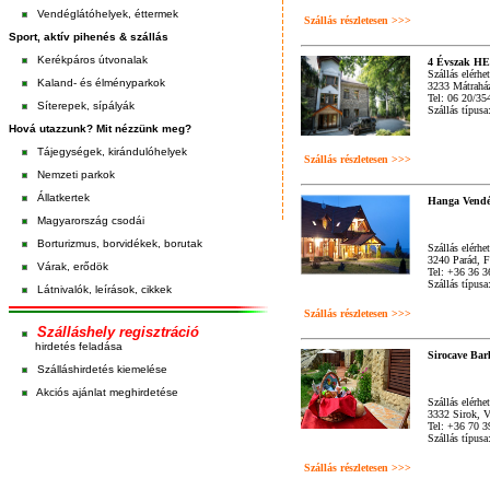
Vendéglátóhelyek, éttermek
Szállás részletesen >>>
Sport, aktív pihenés & szállás
Kerékpáros útvonalak
4 Évszak 
Szállás elérhe
Kaland- és élményparkok
3233 Mátrahá
Tel: 06 20/35
Síterepek, sípályák
Szállás típusa
Hová utazzunk? Mit nézzünk meg?
Tájegységek, kirándulóhelyek
Szállás részletesen >>>
Nemzeti parkok
Állatkertek
Hanga Vend
Magyarország csodái
Borturizmus, borvidékek, borutak
Szállás elérhe
3240 Parád, 
Várak, erődök
Tel: +36 36 3
Szállás típus
Látnivalók, leírások, cikkek
Szállás részletesen >>>
Szálláshely regisztráció
hirdetés feladása
Sirocave Bar
Szálláshirdetés kiemelése
Akciós ajánlat meghirdetése
Szállás elérhe
3332 Sirok, V
Tel: +36 70 
Szállás típus
Szállás részletesen >>>