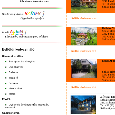
3240 Parád,
Részletes keresés >>>
Tel: 06 20 
Szállás típ
Szálláshely Ajánló
Figyelmébe ajánljuk...
Szállás részletesen >>>
Halháza Ve
Szállás elér
Úticél
3332 Sirok
Látnivalók, kirándulóhelyek, leírások
Tel: +36 20
Szállás típ
Belföldi kedvcsináló
Szállás részletesen >>>
Utazás & szállás
Kékes Apa
Budapest
és
környéke
Dunakanyar
Szállás elér
Balaton
3242 Parádsa
Tel: +36 30
Tisza-tó
Szállás típ
Fertő-tó
Szállás részletesen >>>
Velencei tó
Mátra
4 Évszak 
Fürdők
Szállás elérhe
3232 Mátrafür
Gyógy és élményfürdők, uszodák,
Tel: +36 (20)
strandok
Szállás típus
Gasztronómia