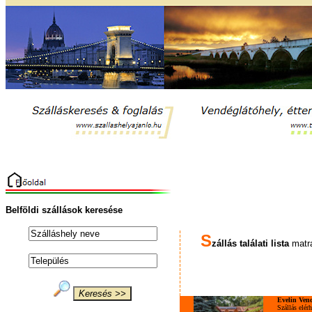
Belföldi szállások keresése
S
zállás találati lista
matra
Evelin Ven
Szállás elér