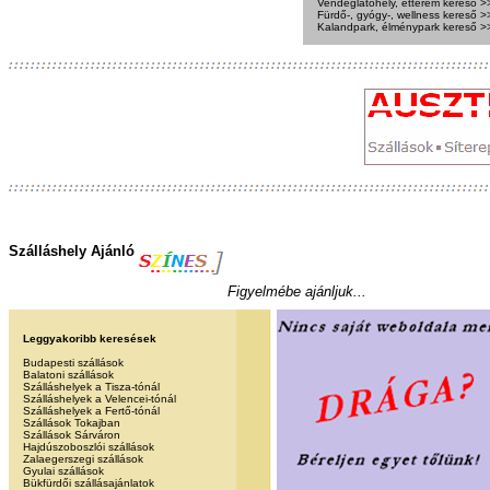
Vendéglátóhely, étterem kereső >
Fürdő-, gyógy-, wellness kereső >
Kalandpark, élménypark kereső >
Szálláshely Ajánló
Figyelmébe ajánljuk...
Leggyakoribb keresések
Budapesti szállások
Balatoni szállások
Szálláshelyek a Tisza-tónál
Szálláshelyek a Velencei-tónál
Szálláshelyek a Fertő-tónál
Szállások Tokajban
Szállások Sárváron
Hajdúszoboszlói szállások
Zalaegerszegi szállások
Gyulai szállások
Bükfürdői szállásajánlatok