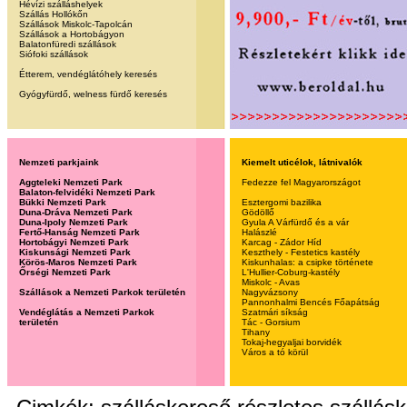
Hévízi szálláshelyek
Szállás Hollókőn
Szállások Miskolc-Tapolcán
Szállások a Hortobágyon
Balatonfüredi szállások
Siófoki szállások
Étterem, vendéglátóhely keresés
Gyógyfürdő, welness fürdő keresés
Nemzeti parkjaink
Kiemelt uticélok, látnivalók
Aggteleki Nemzeti Park
Fedezze fel Magyarországot
Balaton-felvidéki Nemzeti Park
Bükki Nemzeti Park
Esztergomi bazilika
Duna-Dráva Nemzeti Park
Gödöllő
Duna-Ipoly Nemzeti Park
Gyula A Várfürdő és a vár
Fertő-Hanság Nemzeti Park
Halászlé
Hortobágyi Nemzeti Park
Karcag - Zádor Híd
Kiskunsági Nemzeti Park
Keszthely - Festetics kastély
Körös-Maros Nemzeti Park
Kiskunhalas: a csipke története
Őrségi Nemzeti Park
L'Hullier-Coburg-kastély
Miskolc - Avas
Szállások a Nemzeti Parkok területén
Nagyvázsony
Pannonhalmi Bencés Főapátság
Vendéglátás a Nemzeti Parkok
Szatmári síkság
területén
Tác - Gorsium
Tihany
Tokaj-hegyaljai borvidék
Város a tó körül