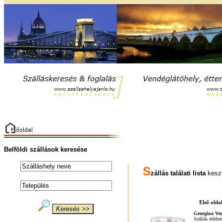
Belföldi szállások keresése
S
zállás találati lista
keszt
Első olda
Georgina Ve
Szállás elérhe