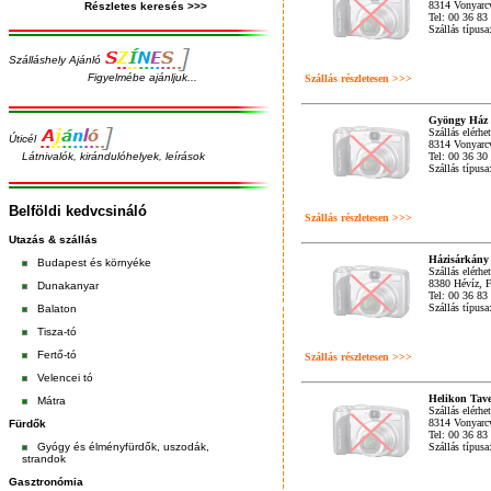
8314 Vonyarcv
Részletes keresés >>>
Tel: 00 36 83
Szállás típus
Szálláshely Ajánló
Figyelmébe ajánljuk...
Szállás részletesen >>>
Gyöngy Ház
Szállás elérhe
Úticél
8314 Vonyarcv
Látnivalók, kirándulóhelyek, leírások
Tel: 00 36 30
Szállás típus
Belföldi kedvcsináló
Szállás részletesen >>>
Utazás & szállás
Házisárkány
Budapest
és
környéke
Szállás elérhe
8380 Hévíz, F
Dunakanyar
Tel: 00 36 83
Szállás típus
Balaton
Tisza-tó
Fertő-tó
Szállás részletesen >>>
Velencei tó
Helikon Tav
Mátra
Szállás elérhe
8314 Vonyarcv
Fürdők
Tel: 00 36 83
Gyógy és élményfürdők, uszodák,
Szállás típusa
strandok
Gasztronómia