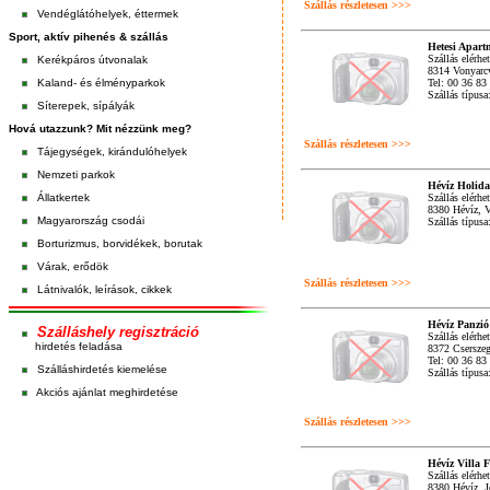
Szállás részletesen >>>
Vendéglátóhelyek, éttermek
Sport, aktív pihenés & szállás
Hetesi Apar
Szállás elérhe
Kerékpáros útvonalak
8314 Vonyarcv
Kaland- és élményparkok
Tel: 00 36 83
Szállás típus
Síterepek, sípályák
Hová utazzunk? Mit nézzünk meg?
Szállás részletesen >>>
Tájegységek, kirándulóhelyek
Nemzeti parkok
Hévíz Holid
Állatkertek
Szállás elérhe
8380 Hévíz, V
Magyarország csodái
Szállás típus
Borturizmus, borvidékek, borutak
Várak, erődök
Szállás részletesen >>>
Látnivalók, leírások, cikkek
Hévíz Panzió
Szálláshely regisztráció
Szállás elérhe
hirdetés feladása
8372 Csersze
Tel: 00 36 83
Szálláshirdetés kiemelése
Szállás típus
Akciós ajánlat meghirdetése
Szállás részletesen >>>
Hévíz Villa 
Szállás elérhe
8380 Hévíz, Jó