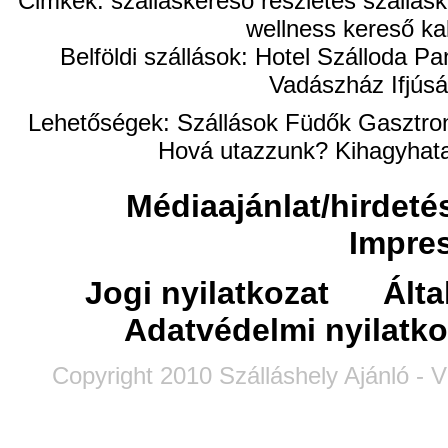
Cimkék: szálláskereső részletes szállásk
wellness kereső ka
Belföldi szállások: Hotel Szálloda
Vadászház Ifjúsá
Lehetőségek:
Szállások
Füdők
Gasztro
Hová utazzunk?
Kihagyhata
Médiaajánlat/hirdeté
Impre
Jogi nyilatkozat
Álta
Adatvédelmi nyilatko
Copyright 2010 Szálláshely Ajánló - V